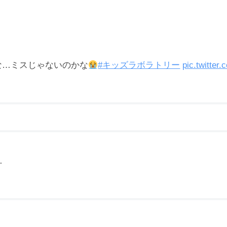
な…ミスじゃないのかな
#キッズラボラトリー
pic.twitter
…